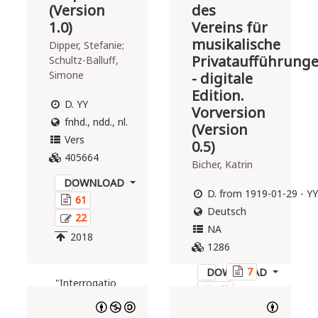
(Version
des
1.0)
Vereins für
musikalische
Dipper, Stefanie;
Privataufführung
Schultz-Balluff,
Simone
- digitale
Edition.
D. YY
Vorversion
fnhd., ndd., nl.
(Version
Vers
0.5)
405664
Bicher, Katrin
DOWNLOAD
D. from 1919-01-29 - YY
61
Deutsch
22
NA
2018
1286
7
DOWNLOAD
"Interrogatio
41
Sancti
2015
Anselmi de