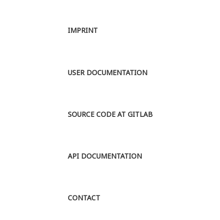
können, die
mit einem
Verwandtscha...
Umfang von ca.
MORE
650 000
IMPRINT
Textwörtern.
Aufgenommen
werden alle in
dieser Zeit
USER DOCUMENTATION
überlieferten
Texte des
Althochdeutsche...
MORE
SOURCE CODE AT GITLAB
API DOCUMENTATION
CONTACT