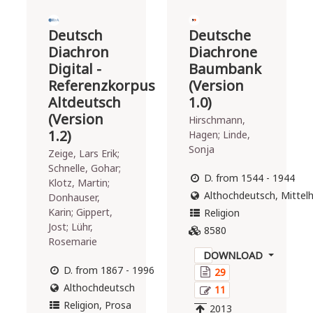
Passione
Domini"
Deutsch
Deutsche
Seminar "Der
('Questions
Diachron
Diachrone
Nachlass des
by Saint
Vereins für
Digital -
Baumbank
Anselm about
musikalische
Referenzkorpus
(Version
the Lord's
Privataufführungen
Passion') is a
Altdeutsch
1.0)
- digitale Edition"
medieval
(Version
Hirschmann,
Wintersemester
religious
1.2)
Hagen; Linde,
2014/2015 unter
treatise
Sonja
Zeige, Lars Erik;
der Leitung von
which is
Schnelle, Gohar;
Katrin Bicher.
documented
D. from 1544 - 1944
Klotz, Martin;
Musikwissenschaft
in an
Althochdeutsch, Mittelh
Donhauser,
- Musiksoziologie,
exceptionally
Karin; Gippert,
Humboldt-
Religion
broad
Jost; Lühr,
Universität zu
number of
8580
Rosemarie
Berlin. Alle
written
DOWNLOAD
entstandenen TEI-
records. In
D. from 1867 - 1996
XML Dokumente
29
total, there
sind unter CC-BY
Althochdeutsch
are around 70
11
3.0 Lizenz
German
Religion, Prosa
2013