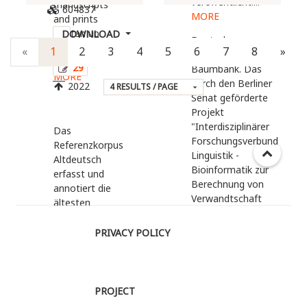
veröffentlicht....
manuscripts
604837
MORE
and prints
written up
DOWNLOAD
Deutsche
between the
123
«
1
2
3
4
5
6
7
8
»
Diachrone
14th an...
29
Baumbank. Das
MORE
durch den Berliner
2022
Senat geförderte
Projekt
"Interdisziplinärer
Das
Forschungsverbund
Referenzkorpus
Linguistik -
Altdeutsch
Bioinformatik zur
erfasst und
Berechnung von
annotiert die
Verwandtschaft
ältesten
und Abstammung"
Sprachdenkmäler
hat angestrebt,
des Deutschen
PRIVACY POLICY
Wege zu finden,
vom Beginn der
wie
kontinuierlichen
bioinformatische
schriftlichen
Methoden dazu
Überlieferung um
PROJECT
verwendet werden
750 bis etwa 1050