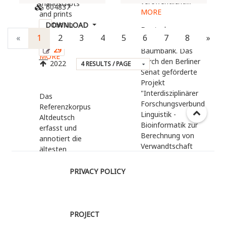
veröffentlicht....
manuscripts
604837
MORE
and prints
written up
DOWNLOAD
Deutsche
between the
123
«
1
2
3
4
5
6
7
8
»
Diachrone
14th an...
29
Baumbank. Das
MORE
durch den Berliner
2022
Senat geförderte
Projekt
"Interdisziplinärer
Das
Forschungsverbund
Referenzkorpus
Linguistik -
Altdeutsch
Bioinformatik zur
erfasst und
Berechnung von
annotiert die
Verwandtschaft
ältesten
und Abstammung"
Sprachdenkmäler
hat angestrebt,
des Deutschen
PRIVACY POLICY
Wege zu finden,
vom Beginn der
wie
kontinuierlichen
bioinformatische
schriftlichen
Methoden dazu
Überlieferung um
PROJECT
verwendet werden
750 bis etwa 1050