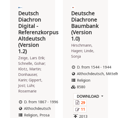
Passione
Domini"
Deutsch
Deutsche
Seminar "Der
('Questions
Diachron
Diachrone
Nachlass des
by Saint
Vereins für
Digital -
Baumbank
Anselm about
musikalische
Referenzkorpus
(Version
the Lord's
Privataufführungen
Passion') is a
Altdeutsch
1.0)
- digitale Edition"
medieval
(Version
Hirschmann,
Wintersemester
religious
1.2)
Hagen; Linde,
2014/2015 unter
treatise
Sonja
Zeige, Lars Erik;
der Leitung von
which is
Schnelle, Gohar;
Katrin Bicher.
documented
D. from 1544 - 1944
Klotz, Martin;
Musikwissenschaft
in an
Althochdeutsch, Mittelh
Donhauser,
- Musiksoziologie,
exceptionally
Karin; Gippert,
Humboldt-
Religion
broad
Jost; Lühr,
Universität zu
number of
8580
Rosemarie
Berlin. Alle
written
DOWNLOAD
entstandenen TEI-
records. In
D. from 1867 - 1996
XML Dokumente
29
total, there
sind unter CC-BY
Althochdeutsch
are around 70
11
3.0 Lizenz
German
Religion, Prosa
2013