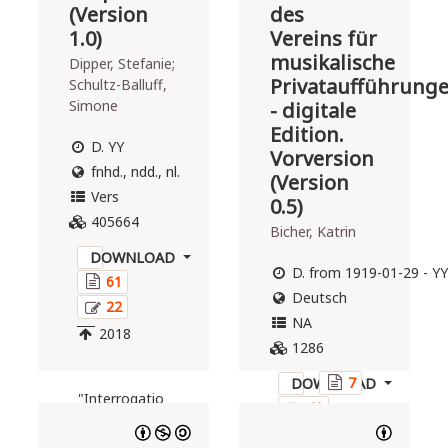
(Version
des
1.0)
Vereins für
musikalische
Dipper, Stefanie;
Privataufführung
Schultz-Balluff,
Simone
- digitale
Edition.
D. YY
Vorversion
fnhd., ndd., nl.
(Version
Vers
0.5)
405664
Bicher, Katrin
DOWNLOAD
D. from 1919-01-29 - YY
61
Deutsch
22
NA
2018
1286
7
DOWNLOAD
"Interrogatio
41
Sancti
2015
Anselmi de