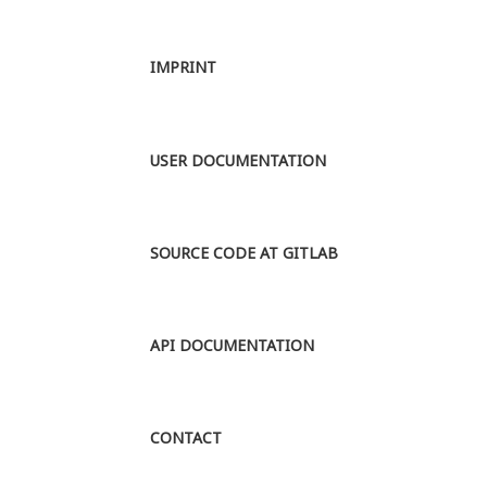
können, die
mit einem
Verwandtscha...
Umfang von ca.
MORE
650 000
IMPRINT
Textwörtern.
Aufgenommen
werden alle in
dieser Zeit
USER DOCUMENTATION
überlieferten
Texte des
Althochdeutsche...
MORE
SOURCE CODE AT GITLAB
API DOCUMENTATION
CONTACT