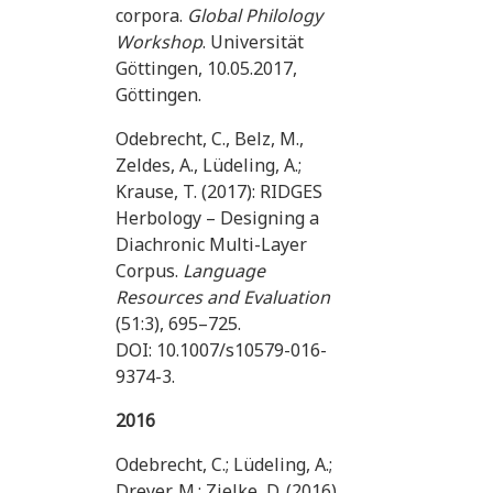
corpora.
Global Philology
Workshop
. Universität
Göttingen, 10.05.2017,
Göttingen.
Odebrecht, C., Belz, M.,
Zeldes, A., Lüdeling, A.;
Krause, T. (2017): RIDGES
Herbology – Designing a
Diachronic Multi-Layer
Corpus.
Language
Resources and Evaluation
(
51:3),
695–725.
DOI:
10.1007/s10579-016-
9374-3
.
2016
Odebrecht, C.; Lüdeling, A.;
Dreyer, M.; Zielke, D. (2016)